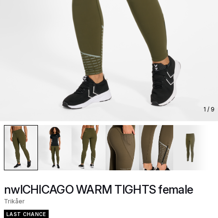
1
/ 9
nwlCHICAGO WARM TIGHTS female
Trikåer
LAST CHANCE