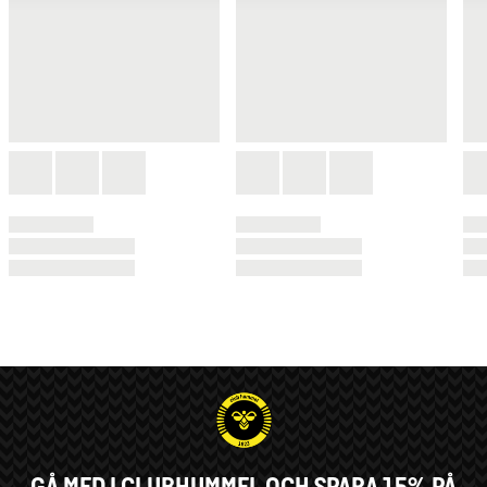
GÅ MED I CLUBHUMMEL OCH SPARA 15% PÅ