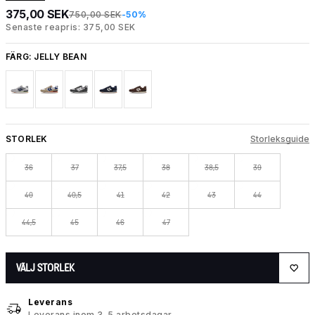
375,00 SEK
750,00 SEK
-50%
Senaste reapris: 375,00 SEK
FÄRG:
JELLY BEAN
STORLEK
Storleksguide
36
37
37,5
38
38,5
39
40
40,5
41
42
43
44
44,5
45
46
47
VÄLJ STORLEK
Leverans
Leverans inom 3–5 arbetsdagar.