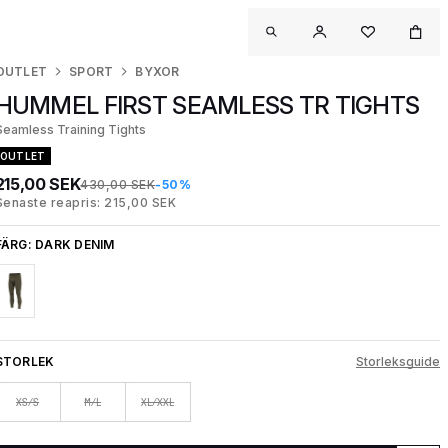
OUTLET
SPORT
BYXOR
HUMMEL FIRST SEAMLESS TR TIGHTS
Seamless Training Tights
OUTLET
215,00 SEK
430,00 SEK
-50%
Senaste reapris: 215,00 SEK
FÄRG:
DARK DENIM
STORLEK
Storleksguide
XS/S
M/L
XL/XXL