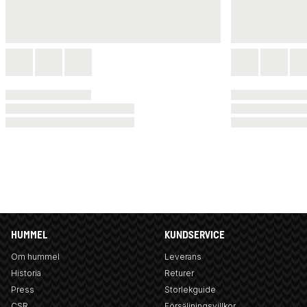
HUMMEL
KUNDSERVICE
Om hummel
Leverans
Historia
Returer
Press
Storlekguide
CSR
Försäljningsvillkor