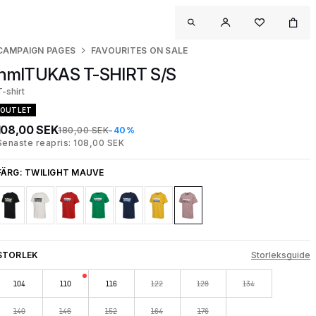
CAMPAIGN PAGES
FAVOURITES ON SALE
hmlTUKAS T-SHIRT S/S
T-shirt
OUTLET
108,00 SEK
180,00 SEK
-40%
Senaste reapris: 108,00 SEK
FÄRG:
TWILIGHT MAUVE
STORLEK
Storleksguide
104
110
116
122
128
134
140
146
152
164
176