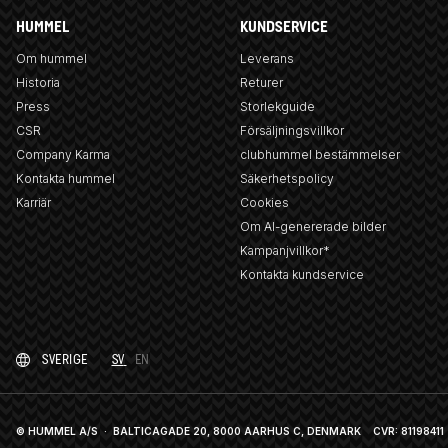
HUMMEL
KUNDSERVICE
Om hummel
Leverans
Historia
Returer
Press
Storlekguide
CSR
Försäljningsvillkor
Company Karma
clubhummel bestämmelser
Kontakta hummel
Säkerhetspolicy
Karriär
Cookies
Om AI-genererade bilder
Kampanjvillkor*
Kontakta kundservice
SVERIGE
SV
EN
© HUMMEL A/S · BALTICAGADE 20, 8000 AARHUS C, DENMARK
CVR: 81198411