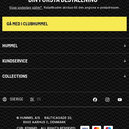
Vissa undantag gäller*
Rabattkoden skickas till den angivna e-postadressen.
GÅ MED I CLUBHUMMEL
HUMMEL
KUNDSERVICE
COLLECTIONS
SVERIGE
SV
EN
© HUMMEL A/S · BALTICAGADE 20,
8000 AARHUS C, DENMARK
CVR: 81198411
· ALL RIGHTS RESERVED