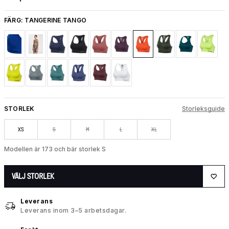
FÄRG:
TANGERINE TANGO
STORLEK
Storleksguide
XS
S
M
L
XL
Modellen är 173 och bär storlek S
VÄLJ STORLEK
Leverans
Leverans inom 3–5 arbetsdagar.