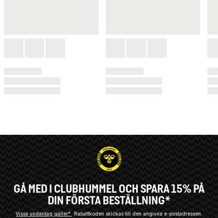
GÅ MED I CLUBHUMMEL OCH SPARA 15% PÅ
DIN FÖRSTA BESTÄLLNING*
Vissa undantag gäller*
Rabattkoden skickas till den angivna e-postadressen.