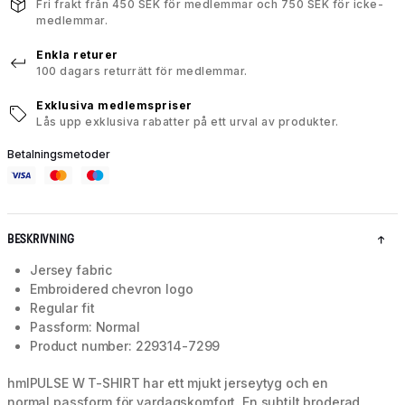
Fri frakt från 450 SEK för medlemmar och 750 SEK för icke-
medlemmar.
Enkla returer
100 dagars returrätt för medlemmar.
Exklusiva medlemspriser
Lås upp exklusiva rabatter på ett urval av produkter.
Betalningsmetoder
BESKRIVNING
Jersey fabric
Embroidered chevron logo
Regular fit
Passform: Normal
Product number: 229314-7299
hmlPULSE W T-SHIRT har ett mjukt jerseytyg och en
normal passform för vardagskomfort. En subtilt broderad