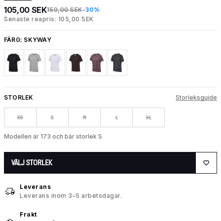
105,00 SEK
150,00 SEK
-30%
Senaste reapris: 105,00 SEK
FÄRG:
SKYWAY
STORLEK
Storleksguide
XS
S
M
L
XL
Modellen är 173 och bär storlek S
VÄLJ STORLEK
Leverans
Leverans inom 3–5 arbetsdagar.
Frakt