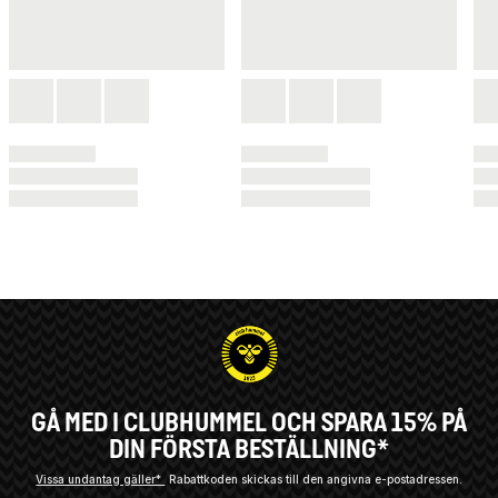
GÅ MED I CLUBHUMMEL OCH SPARA 15% PÅ
DIN FÖRSTA BESTÄLLNING*
Vissa undantag gäller*
Rabattkoden skickas till den angivna e-postadressen.