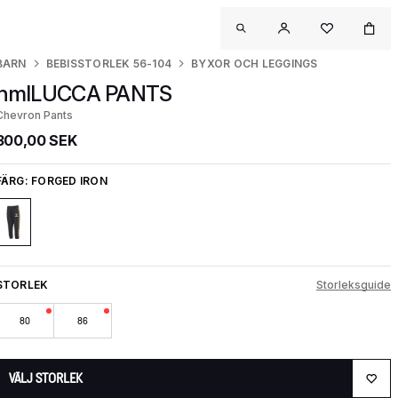
BARN
BEBISSTORLEK 56-104
BYXOR OCH LEGGINGS
hmlLUCCA PANTS
Chevron Pants
300,00 SEK
FÄRG:
FORGED IRON
STORLEK
Storleksguide
80
86
VÄLJ STORLEK