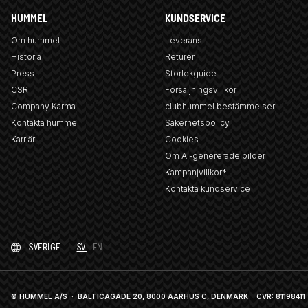
HUMMEL
KUNDSERVICE
Om hummel
Leverans
Historia
Returer
Press
Storlekguide
CSR
Försäljningsvillkor
Company Karma
clubhummel bestämmelser
Kontakta hummel
Säkerhetspolicy
Karriär
Cookies
Om AI-genererade bilder
Kampanjvillkor*
Kontakta kundservice
SVERIGE
SV
EN
© HUMMEL A/S · BALTICAGADE 20, 8000 AARHUS C, DENMARK
CVR: 81198411