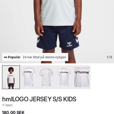
👀 Populär
24 har tittat på denna nyligen
1
/ 5
hmlLOGO JERSEY S/S KIDS
T-Shirt
180,00 SEK