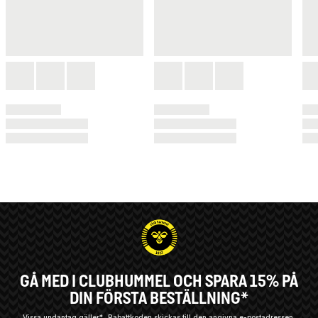
GÅ MED I CLUBHUMMEL OCH SPARA 15% PÅ
DIN FÖRSTA BESTÄLLNING*
Vissa undantag gäller*
Rabattkoden skickas till den angivna e-postadressen.