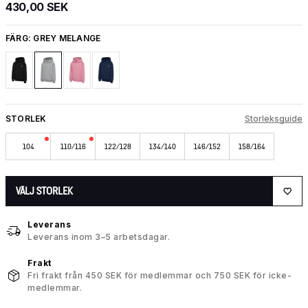
430,00 SEK
FÄRG:
GREY MELANGE
STORLEK
Storleksguide
104
110/116
122/128
134/140
146/152
158/164
VÄLJ STORLEK
Leverans
Leverans inom 3–5 arbetsdagar.
Frakt
Fri frakt från 450 SEK för medlemmar och 750 SEK för icke-
medlemmar.