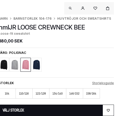
BARN
BARNSTORLEK 104-176
HUVTRÖJOR OCH SWEATSHIRTS
hmlJR LOOSE CREWNECK BEE
Loose-fit sweatshirt
380,00 SEK
FÄRG:
POLIGNAC
STORLEK
Storleksguide
104
110/116
122/128
134/140
146/152
158/164
VÄLJ STORLEK