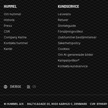
HUMMEL
KUNDSERVICE
Om hummel
Leverans
Historia
Returer
Press
Storlekguide
CSR
Försäljningsvillkor
Company Karma
clubhummel bestämmelser
Kontakta hummel
Säkerhetspolicy
Karriär
Cookies
Om AI-genererade bilder
Kampanjvillkor*
Kontakta kundservice
SVERIGE
SV
EN
© HUMMEL A/S · BALTICAGADE 20, 8000 AARHUS C, DENMARK
CVR: 81198411