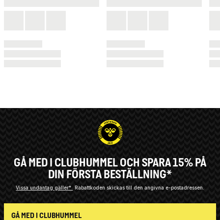
GÅ MED I CLUBHUMMEL OCH SPARA 15% PÅ
DIN FÖRSTA BESTÄLLNING*
Vissa undantag gäller*
Rabattkoden skickas till den angivna e-postadressen.
GÅ MED I CLUBHUMMEL