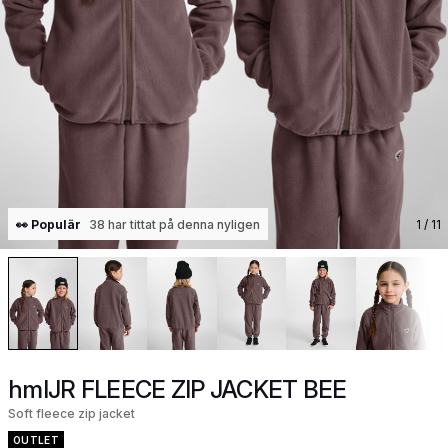
👀 Populär
38 har tittat på denna nyligen
1
/ 11
hmlJR FLEECE ZIP JACKET BEE
Soft fleece zip jacket
OUTLET