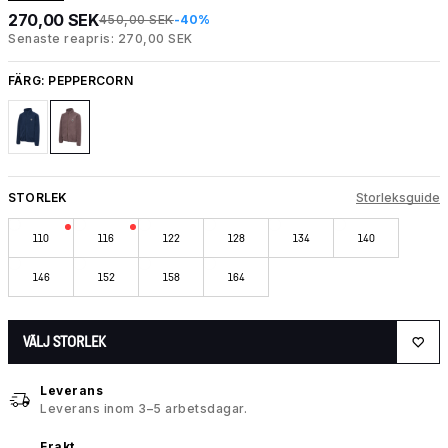
270,00 SEK
450,00 SEK
-40%
Senaste reapris: 270,00 SEK
FÄRG:
PEPPERCORN
STORLEK
Storleksguide
110
116
122
128
134
140
146
152
158
164
VÄLJ STORLEK
Leverans
Leverans inom 3–5 arbetsdagar.
Frakt