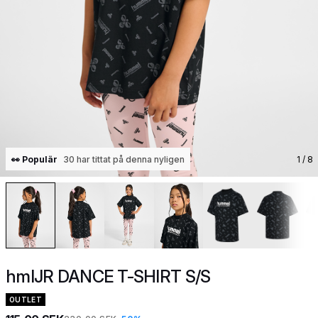
👀 Populär
30 har tittat på denna nyligen
1
/ 8
hmlJR DANCE T-SHIRT S/S
OUTLET