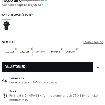
115,00 SEK
230,00 SEK
-50%
Senaste reapris: 115,00 SEK
FÄRG:
BLACK/EBONY
STORLEK
Storleksguide
110/116
122/128
134/140
146/152
158/164
VÄLJ STORLEK
Leverans
Leverans inom 3–5 arbetsdagar.
Frakt
Fri frakt från 450 SEK för medlemmar och 750 SEK för icke-
medlemmar.