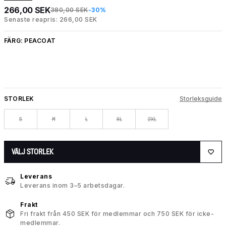
266,00 SEK
380,00 SEK
-30%
Senaste reapris: 266,00 SEK
FÄRG:
PEACOAT
STORLEK
Storleksguide
S
M
L
XL
2XL
VÄLJ STORLEK
Leverans
Leverans inom 3–5 arbetsdagar.
Frakt
Fri frakt från 450 SEK för medlemmar och 750 SEK för icke-
medlemmar.