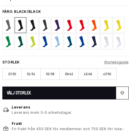
FÄRG:
BLACK/BLACK
STORLEK
Storleksguide
27/30
31/34
35/38
39/42
43/46
47/50
VÄLJ STORLEK
Leverans
Leverans inom 3–5 arbetsdagar.
Frakt
Fri frakt från 450 SEK för medlemmar och 750 SEK för icke-