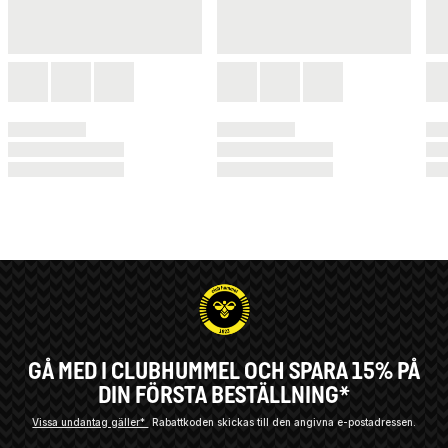
GÅ MED I CLUBHUMMEL OCH SPARA 15% PÅ
DIN FÖRSTA BESTÄLLNING*
Vissa undantag gäller*
Rabattkoden skickas till den angivna e-postadressen.