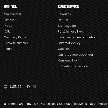
HUMMEL
KUNDSERVICE
Om hummel
Leverans
Historia
Returer
Press
Storlekguide
CSR
Försäljningsvillkor
Company Karma
clubhummel bestämmelser
Kontakta hummel
Säkerhetspolicy
Karriär
Cookies
Om AI-genererade bilder
Kampanjvillkor*
Kontakta kundservice
SVERIGE
SV
EN
© HUMMEL A/S · BALTICAGADE 20, 8000 AARHUS C, DENMARK
CVR: 81198411