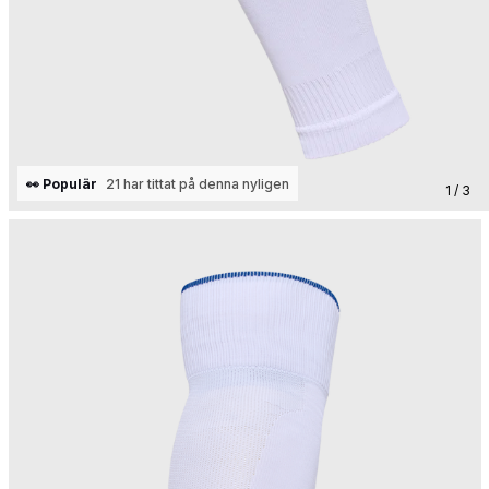
👀 Populär
21 har tittat på denna nyligen
1 / 3