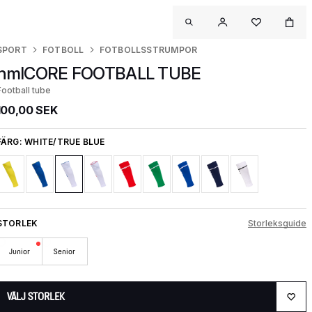
SPORT
FOTBOLL
FOTBOLLSSTRUMPOR
hmlCORE FOOTBALL TUBE
Football tube
100,00 SEK
FÄRG:
WHITE/TRUE BLUE
STORLEK
Storleksguide
Junior
Senior
VÄLJ STORLEK