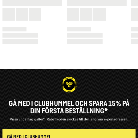
GÅ MED I CLUBHUMMEL OCH SPARA 15% PÅ
DIN FÖRSTA BESTÄLLNING*
Vissa undantag gäller*
Rabattkoden skickas till den angivna e-postadressen.
GÅ MED I CLUBHUMMEL