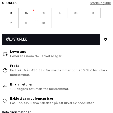
STORLEK
Storleksguide
56
62
68
74
80
86
92
98
104
VÄLJ STORLEK
Leverans
Leverans inom 3–5 arbetsdagar.
Frakt
Fri frakt från 450 SEK för medlemmar och 750 SEK för icke-
medlemmar.
Enkla returer
100 dagars returrätt för medlemmar.
Exklusiva medlemspriser
Lås upp exklusiva rabatter på ett urval av produkter.
Betalningsmetoder