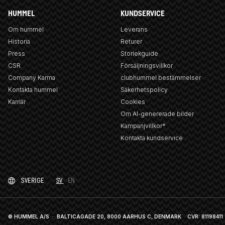
HUMMEL
KUNDSERVICE
Om hummel
Leverans
Historia
Returer
Press
Storlekguide
CSR
Försäljningsvillkor
Company Karma
clubhummel bestämmelser
Kontakta hummel
Säkerhetspolicy
Karriär
Cookies
Om AI-genererade bilder
Kampanjvillkor*
Kontakta kundservice
SVERIGE
SV
EN
© HUMMEL A/S · BALTICAGADE 20, 8000 AARHUS C, DENMARK
CVR: 81198411