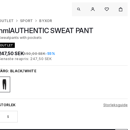
OUTLET
SPORT
BYXOR
hmlAUTHENTIC SWEAT PANT
Sweatpants with pockets
OUTLET
247,50 SEK
550,00 SEK
-55%
Senaste reapris: 247,50 SEK
FÄRG:
BLACK/WHITE
STORLEK
Storleksguide
S