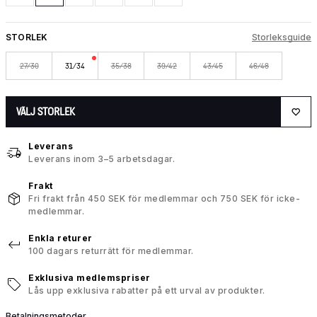
STORLEK
Storleksguide
27/30
31/34
35/38
39/42
43/45
46/48
VÄLJ STORLEK
Leverans
Leverans inom 3–5 arbetsdagar.
Frakt
Fri frakt från 450 SEK för medlemmar och 750 SEK för icke-
medlemmar.
Enkla returer
100 dagars returrätt för medlemmar.
Exklusiva medlemspriser
Lås upp exklusiva rabatter på ett urval av produkter.
Betalningsmetoder