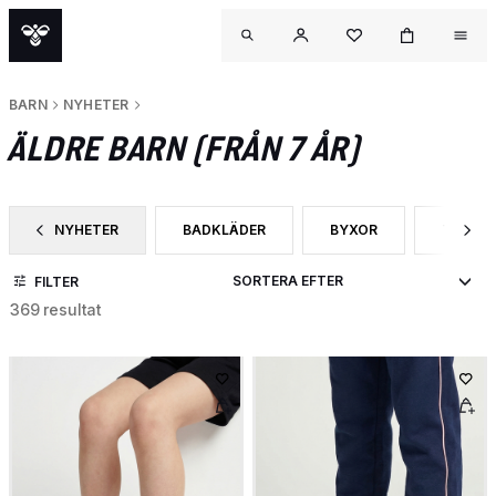
BARN
NYHETER
ÄLDRE BARN (FRÅN 7 ÅR)
NYHETER
BADKLÄDER
BYXOR
T-SHIR
SORTERA EFTER CATEGORY: NYHETER
SORTERA EFTER PRODUKTTYP: BADKLÄDER
SORTERA EFTER PRODU
SORTER
FILTER
369 resultat