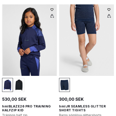
530,00 SEK
300,00 SEK
hmlBLAZE26 PRO TRAINING
hmlJR SEAMLESS GLITTER
HALFZIP KID
SHORT TIGHTS
Tränings half zip
Barns sömlösa glittershorts