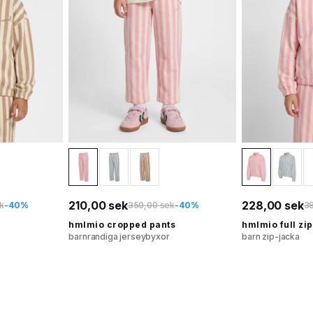
210,00 sek
228,00 sek
k
-40%
350,00 sek
-40%
3
hmlmio cropped pants
hmlmio full zip
barnrandiga jerseybyxor
barn zip-jacka