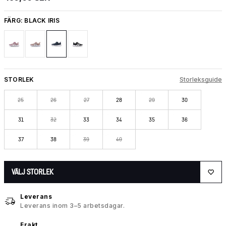
FÄRG:
BLACK IRIS
STORLEK
Storleksguide
25
26
27
28
29
30
31
32
33
34
35
36
37
38
39
40
VÄLJ STORLEK
Leverans
Leverans inom 3–5 arbetsdagar.
Frakt