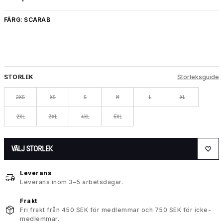
FÄRG:
SCARAB
STORLEK
Storleksguide
2XS
XS
S
M
L
XL
2XL
3XL
4XL
5XL
VÄLJ STORLEK
Leverans
Leverans inom 3–5 arbetsdagar.
Frakt
Fri frakt från 450 SEK för medlemmar och 750 SEK för icke-
medlemmar.