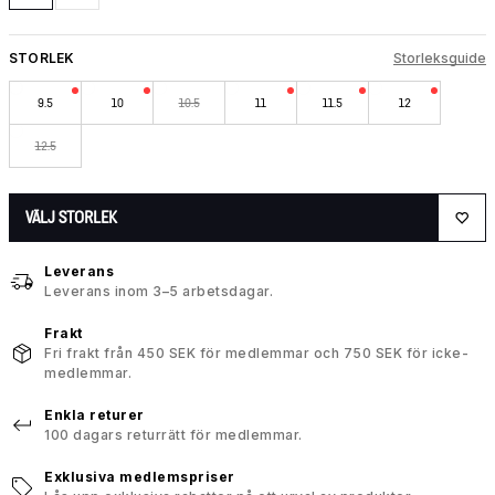
STORLEK
Storleksguide
9.5
10
10.5
11
11.5
12
12.5
VÄLJ STORLEK
Leverans
Leverans inom 3–5 arbetsdagar.
Frakt
Fri frakt från 450 SEK för medlemmar och 750 SEK för icke-
medlemmar.
Enkla returer
100 dagars returrätt för medlemmar.
Exklusiva medlemspriser