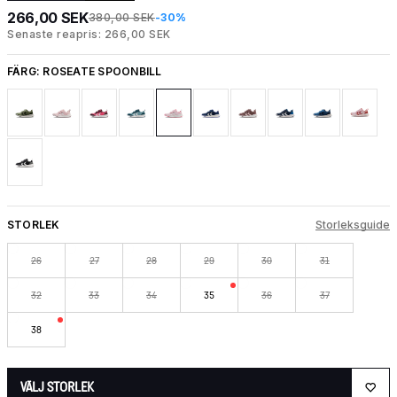
266,00 SEK
380,00 SEK
-30%
Senaste reapris: 266,00 SEK
FÄRG:
ROSEATE SPOONBILL
STORLEK
Storleksguide
26
27
28
29
30
31
32
33
34
35
36
37
38
VÄLJ STORLEK