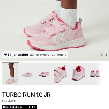
💸 Säljer snabbt
23 har precis köpt denna
1
/ 10
TURBO RUN 1.0 JR
Sneakers
BESTSELLER
OUTLET