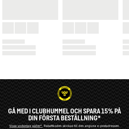
GÅ MED I CLUBHUMMEL OCH SPARA 15% PÅ
DIN FÖRSTA BESTÄLLNING*
Vissa undantag gäller*
Rabattkoden skickas till den angivna e-postadressen.