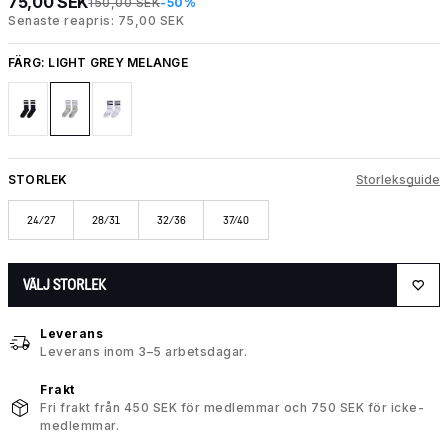
75,00 SEK
150,00 SEK
-50%
Senaste reapris: 75,00 SEK
FÄRG:
LIGHT GREY MELANGE
STORLEK
Storleksguide
24/27
28/31
32/36
37/40
VÄLJ STORLEK
Leverans
Leverans inom 3–5 arbetsdagar.
Frakt
Fri frakt från 450 SEK för medlemmar och 750 SEK för icke-
medlemmar.