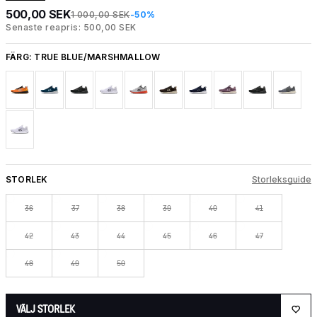
500,00 SEK
1 000,00 SEK
-50%
Senaste reapris: 500,00 SEK
FÄRG:
TRUE BLUE/MARSHMALLOW
STORLEK
Storleksguide
36
37
38
39
40
41
42
43
44
45
46
47
48
49
50
VÄLJ STORLEK