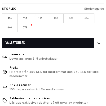
STORLEK
Storleksguide
104
110
116
122
128
134
140
176
VÄLJ STORLEK
Leverans
Leverans inom 3–5 arbetsdagar.
Frakt
Fri frakt från 450 SEK för medlemmar och 750 SEK för icke-
medlemmar.
Enkla returer
100 dagars returrätt för medlemmar.
Exklusiva medlemspriser
Lås upp exklusiva rabatter på ett urval av produkter.