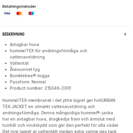
Betalningsmetoder
BESKRIVNING
Avtagbar huva
hummelTEX för andningsförmåga och
vattenavstötning
Vattentät
Återvunnet tyg
Bumblebee®-logga
Passform: Normal
Product number: 215046-2001
HummelTEX-membranet i det yttre lagret ger hmlURBAN
TEX JACKET en utmärkt vattenavstötning och
andningsförmåga. Denna mångsidiga hummel®-jacka
har en avtagbar huva, dragkedja fram och ärmslut med
tumhål och vindskydd som gör den perfekt för alla väder.
Det inre lagret är vattentätt medan extra värme ges tack