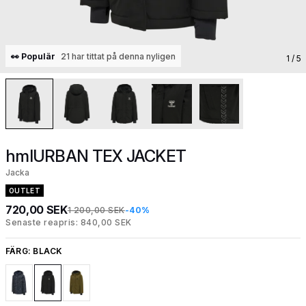
👀 Populär
21 har tittat på denna nyligen
1
/ 5
hmlURBAN TEX JACKET
Jacka
OUTLET
720,00 SEK
1 200,00 SEK
-40%
Senaste reapris: 840,00 SEK
FÄRG:
BLACK