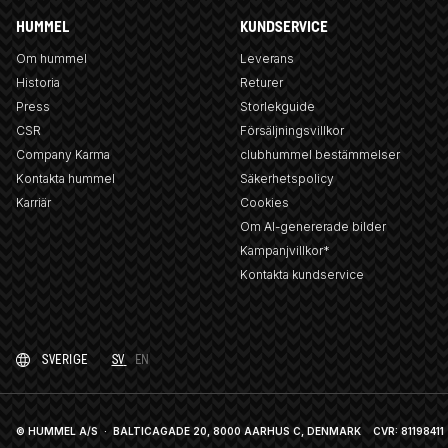
HUMMEL
KUNDSERVICE
Om hummel
Leverans
Historia
Returer
Press
Storlekguide
CSR
Försäljningsvillkor
Company Karma
clubhummel bestämmelser
Kontakta hummel
Säkerhetspolicy
Karriär
Cookies
Om AI-genererade bilder
Kampanjvillkor*
Kontakta kundservice
SVERIGE
SV
EN
© HUMMEL A/S · BALTICAGADE 20, 8000 AARHUS C, DENMARK
CVR: 81198411