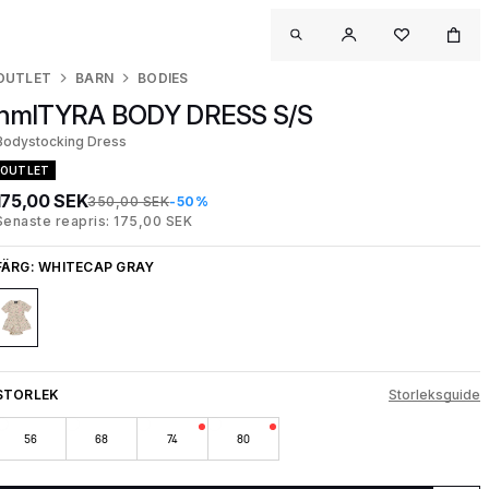
OUTLET
BARN
BODIES
hmlTYRA BODY DRESS S/S
Bodystocking Dress
OUTLET
175,00 SEK
350,00 SEK
-50%
Senaste reapris: 175,00 SEK
FÄRG:
WHITECAP GRAY
STORLEK
Storleksguide
56
68
74
80