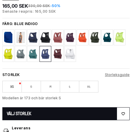
165,00 SEK
330,00 SEK
-50%
Senaste reapris: 165,00 SEK
FÄRG:
BLUE INDIGO
STORLEK
Storleksguide
XS
S
M
L
XL
Modellen är 173 och bär storlek S
VÄLJ STORLEK
Leverans