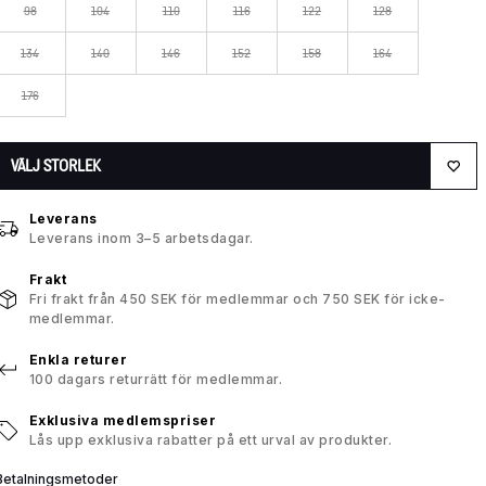
98
104
110
116
122
128
134
140
146
152
158
164
176
VÄLJ STORLEK
Leverans
Leverans inom 3–5 arbetsdagar.
Frakt
Fri frakt från 450 SEK för medlemmar och 750 SEK för icke-
medlemmar.
Enkla returer
100 dagars returrätt för medlemmar.
Exklusiva medlemspriser
Lås upp exklusiva rabatter på ett urval av produkter.
Betalningsmetoder