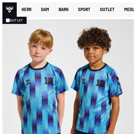
HERR
DAM
BARN
SPORT
OUTLET
MEDL
OUTLET