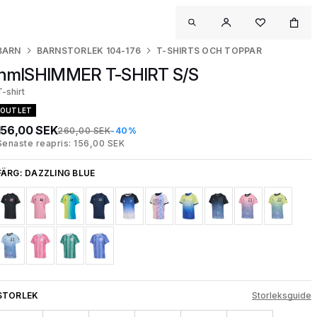
BARN
BARNSTORLEK 104-176
T-SHIRTS OCH TOPPAR
hmlSHIMMER T-SHIRT S/S
T-shirt
OUTLET
156,00 SEK
260,00 SEK
-40%
Senaste reapris: 156,00 SEK
FÄRG:
DAZZLING BLUE
STORLEK
Storleksguide