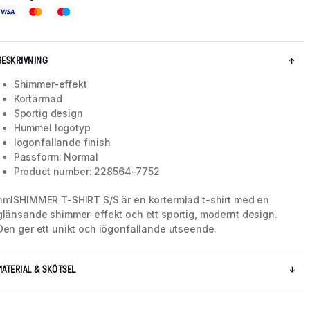
BESKRIVNING
Shimmer-effekt
Kortärmad
Sportig design
Hummel logotyp
Iögonfallande finish
Passform: Normal
Product number: 228564-7752
hmlSHIMMER T-SHIRT S/S är en kortermlad t-shirt med en
glänsande shimmer-effekt och ett sportig, modernt design.
5 / 12
Den ger ett unikt och iögonfallande utseende.
MATERIAL & SKÖTSEL