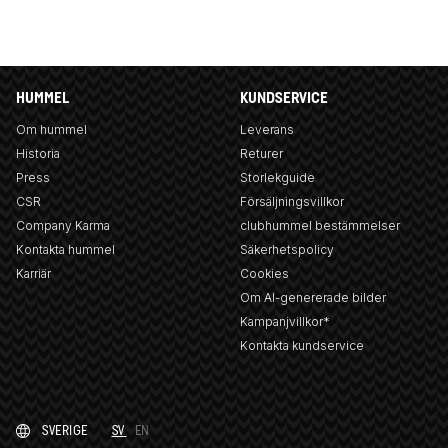
HUMMEL
KUNDSERVICE
Om hummel
Leverans
Historia
Returer
Press
Storlekguide
CSR
Försäljningsvillkor
Company Karma
clubhummel bestämmelser
Kontakta hummel
Säkerhetspolicy
Karriär
Cookies
Om AI-genererade bilder
Kampanjvillkor*
Kontakta kundservice
SVERIGE
SV
EN