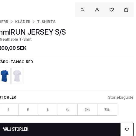
HERR
KLÄDER
T-SHIRTS
hmlRUN JERSEY S/S
Breathable T-Shirt
200,00 SEK
FÄRG:
TANGO RED
STORLEK
Storleksguide
S
M
L
XL
2XL
3XL
VÄLJ STORLEK