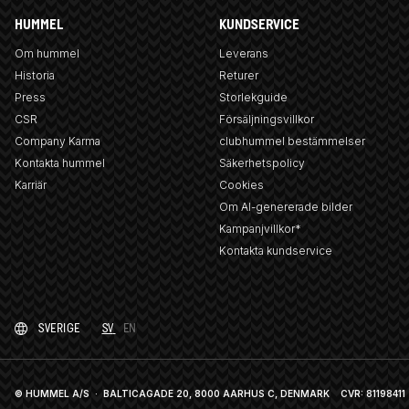
HUMMEL
KUNDSERVICE
Om hummel
Leverans
Historia
Returer
Press
Storlekguide
CSR
Försäljningsvillkor
Company Karma
clubhummel bestämmelser
Kontakta hummel
Säkerhetspolicy
Karriär
Cookies
Om AI-genererade bilder
Kampanjvillkor*
Kontakta kundservice
SVERIGE
SV
EN
© HUMMEL A/S · BALTICAGADE 20, 8000 AARHUS C, DENMARK
CVR: 81198411