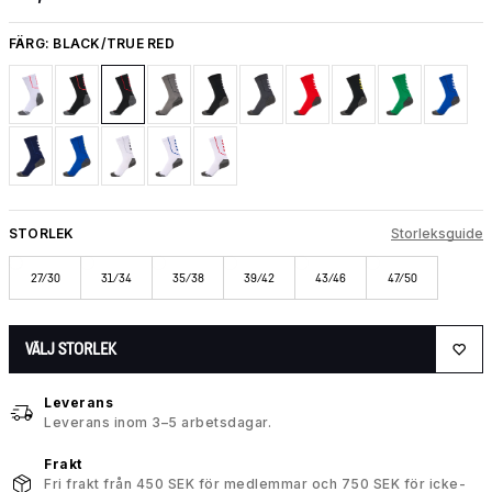
FÄRG:
BLACK/TRUE RED
STORLEK
Storleksguide
27/30
31/34
35/38
39/42
43/46
47/50
VÄLJ STORLEK
Leverans
Leverans inom 3–5 arbetsdagar.
Frakt
Fri frakt från 450 SEK för medlemmar och 750 SEK för icke-