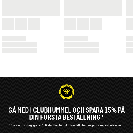
GÅ MED I CLUBHUMMEL OCH SPARA 15% PÅ
DIN FÖRSTA BESTÄLLNING*
Vissa undantag gäller*
Rabattkoden skickas till den angivna e-postadressen.