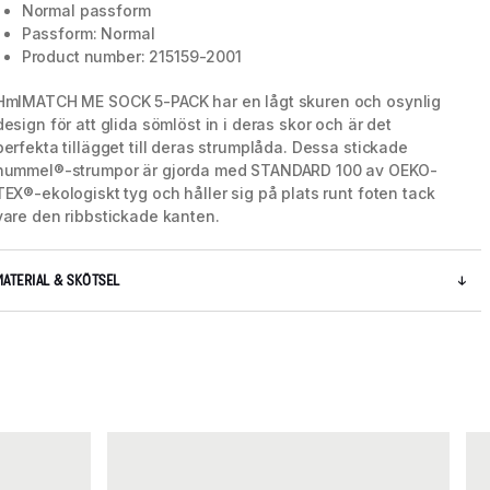
Normal passform
Passform: Normal
Product number: 215159-2001
HmlMATCH ME SOCK 5-PACK har en lågt skuren och osynlig
design för att glida sömlöst in i deras skor och är det
perfekta tillägget till deras strumplåda. Dessa stickade
hummel®-strumpor är gjorda med STANDARD 100 av OEKO-
TEX®-ekologiskt tyg och håller sig på plats runt foten tack
vare den ribbstickade kanten.
MATERIAL & SKÖTSEL