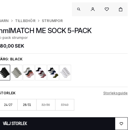
BARN
TILLBEHÖR
STRUMPOR
hmlMATCH ME SOCK 5-PACK
5-pack strumpor
180,00 SEK
FÄRG:
BLACK
STORLEK
Storleksguide
24/27
28/31
32/36
37/40
VÄLJ STORLEK