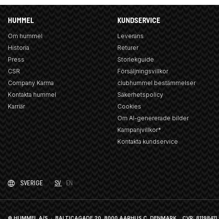
HUMMEL
KUNDSERVICE
Om hummel
Leverans
Historia
Returer
Press
Storlekguide
CSR
Försäljningsvillkor
Company Karma
clubhummel bestämmelser
Kontakta hummel
Säkerhetspolicy
Karriär
Cookies
Om AI-genererade bilder
Kampanjvillkor*
Kontakta kundservice
SVERIGE
SV
EN
© HUMMEL A/S · BALTICAGADE 20, 8000 AARHUS C, DENMARK
CVR: 81198411