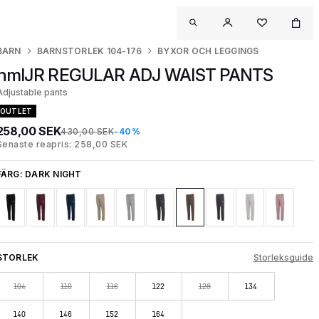
BARN
BARNSTORLEK 104-176
BYXOR OCH LEGGINGS
hmlJR REGULAR ADJ WAIST PANTS
Adjustable pants
OUTLET
258,00 SEK
430,00 SEK
-40%
Senaste reapris: 258,00 SEK
FÄRG:
DARK NIGHT
STORLEK
Storleksguide
104
110
116
122
128
134
140
146
152
164