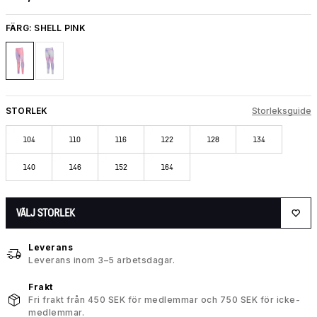
FÄRG:
SHELL PINK
STORLEK
Storleksguide
104
110
116
122
128
134
140
146
152
164
VÄLJ STORLEK
Leverans
Leverans inom 3–5 arbetsdagar.
Frakt
Fri frakt från 450 SEK för medlemmar och 750 SEK för icke-
medlemmar.