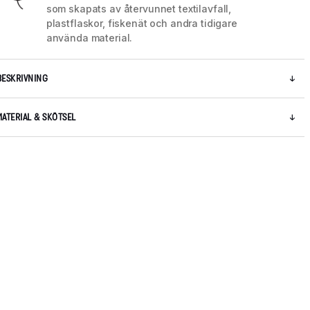
som skapats av återvunnet textilavfall,
plastflaskor, fiskenät och andra tidigare
använda material.
BESKRIVNING
MATERIAL & SKÖTSEL
5 / 5