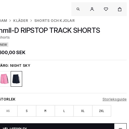
DAM
KLÄDER
SHORTS OCH KJOLAR
hmlI-D RIPSTOP TRACK SHORTS
Shorts
NEW
600,00 SEK
FÄRG:
NIGHT SKY
STORLEK
Storleksguide
XS
S
M
L
XL
2XL