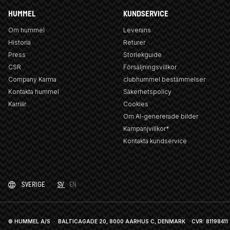
HUMMEL
KUNDSERVICE
Om hummel
Leverans
Historia
Returer
Press
Storlekguide
CSR
Försäljningsvillkor
Company Karma
clubhummel bestämmelser
Kontakta hummel
Säkerhetspolicy
Karriär
Cookies
Om AI-genererade bilder
Kampanjvillkor*
Kontakta kundservice
SVERIGE
SV
EN
© HUMMEL A/S · BALTICAGADE 20, 8000 AARHUS C, DENMARK
CVR: 81198411