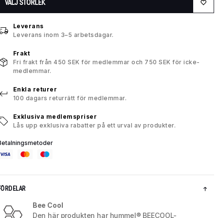
VÄLJ STORLEK
Leverans
Leverans inom 3–5 arbetsdagar.
Frakt
Fri frakt från 450 SEK för medlemmar och 750 SEK för icke-
medlemmar.
Enkla returer
100 dagars returrätt för medlemmar.
Exklusiva medlemspriser
Lås upp exklusiva rabatter på ett urval av produkter.
Betalningsmetoder
FÖRDELAR
Bee Cool
Den här produkten har hummel® BEECOOL-