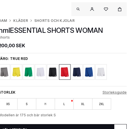
DAM
KLÄDER
SHORTS OCH KJOLAR
hmlESSENTIAL SHORTS WOMAN
Shorts
200,00 SEK
FÄRG:
TRUE RED
STORLEK
Storleksguide
XS
S
M
L
XL
2XL
Modellen är 175 och bär storlek S