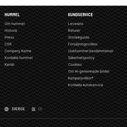
HUMMEL
KUNDSERVICE
Om hummel
Leverans
Historia
Returer
Press
Storlekguide
CSR
Försäljningsvillkor
Company Karma
clubhummel bestämmelser
Kontakta hummel
Säkerhetspolicy
Karriär
Cookies
Om AI-genererade bilder
Kampanjvillkor*
Kontakta kundservice
SVERIGE
SV
EN