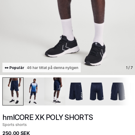
👀 Populär
46 har tittat på denna nyligen
1
/ 7
hmlCORE XK POLY SHORTS
Sports shorts
250,00 SEK