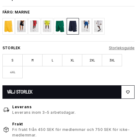
FÄRG:
MARINE
STORLEK
Storleksguide
S
M
L
XL
2XL
3XL
4XL
VÄLJ STORLEK
Leverans
Leverans inom 3–5 arbetsdagar.
Frakt
Fri frakt från 450 SEK för medlemmar och 750 SEK för icke-
medlemmar.