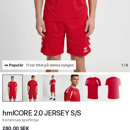
👀 Populär
11 har tittat på denna nyligen
1
/ 8
hmlCORE 2.0 JERSEY S/S
Kortärmad sporttröja
280,00 SEK