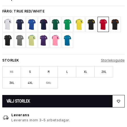
FÄRG:
TRUE RED/WHITE
STORLEK
Storleksguide
XS
S
M
L
XL
2XL
3XL
4XL
5XL
VÄLJ STORLEK
Leverans
Leverans inom 3–5 arbetsdagar.