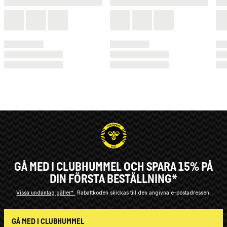
GÅ MED I CLUBHUMMEL OCH SPARA 15% PÅ
DIN FÖRSTA BESTÄLLNING*
Vissa undantag gäller*
Rabattkoden skickas till den angivna e-postadressen.
GÅ MED I CLUBHUMMEL