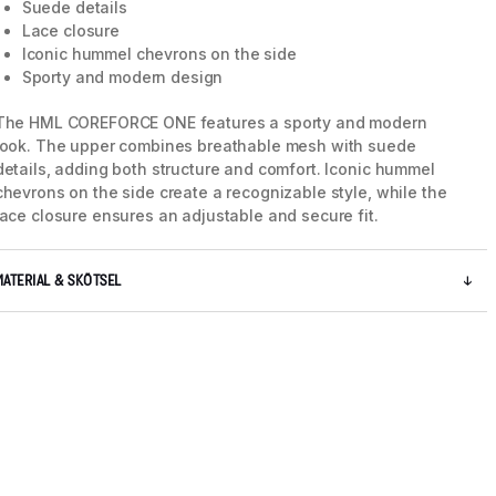
Suede details
Lace closure
Iconic hummel chevrons on the side
Sporty and modern design
The HML COREFORCE ONE features a sporty and modern
look. The upper combines breathable mesh with suede
details, adding both structure and comfort. Iconic hummel
chevrons on the side create a recognizable style, while the
lace closure ensures an adjustable and secure fit.
MATERIAL & SKÖTSEL
5 / 9