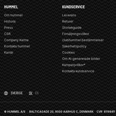
HUMMEL
KUNDSERVICE
Om hummel
Leverans
Historia
Returer
Press
Storlekguide
CSR
Försäljningsvillkor
Company Karma
clubhummel bestämmelser
Kontakta hummel
Säkerhetspolicy
Karriär
Cookies
Om AI-genererade bilder
Kampanjvillkor*
Kontakta kundservice
SVERIGE
SV
EN
© HUMMEL A/S · BALTICAGADE 20, 8000 AARHUS C, DENMARK
CVR: 81198411