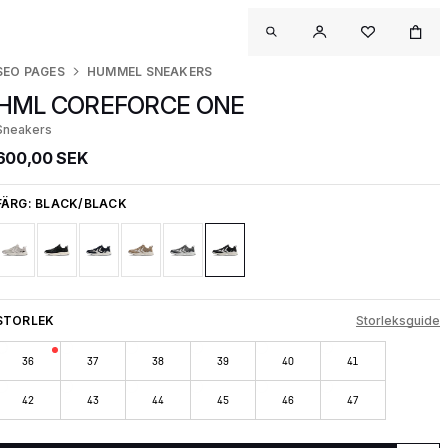
SEO PAGES
HUMMEL SNEAKERS
HML COREFORCE ONE
Sneakers
600,00 SEK
FÄRG:
BLACK/BLACK
STORLEK
Storleksguide
36
37
38
39
40
41
42
43
44
45
46
47