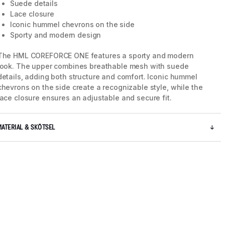
Suede details
Lace closure
Iconic hummel chevrons on the side
Sporty and modern design
The HML COREFORCE ONE features a sporty and modern
look. The upper combines breathable mesh with suede
details, adding both structure and comfort. Iconic hummel
chevrons on the side create a recognizable style, while the
lace closure ensures an adjustable and secure fit.
MATERIAL & SKÖTSEL
5 / 9