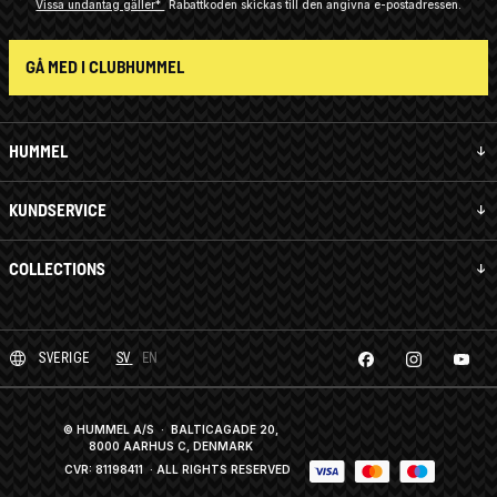
Vissa undantag gäller*
Rabattkoden skickas till den angivna e-postadressen.
GÅ MED I CLUBHUMMEL
HUMMEL
KUNDSERVICE
COLLECTIONS
SVERIGE
SV
EN
© HUMMEL A/S · BALTICAGADE 20,
8000 AARHUS C, DENMARK
CVR: 81198411
· ALL RIGHTS RESERVED