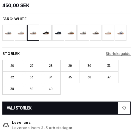
450,00 SEK
FÄRG:
WHITE
STORLEK
Storleksguide
26
27
28
29
30
31
32
33
34
35
36
37
38
39
40
VÄLJ STORLEK
Leverans
Leverans inom 3–5 arbetsdagar.