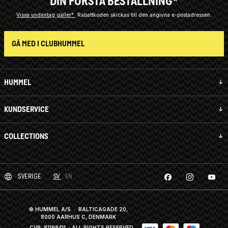
DIN FÖRSTA BESTÄLLNING*
Vissa undantag gäller*
Rabattkoden skickas till den angivna e-postadressen.
GÅ MED I CLUBHUMMEL
HUMMEL
KUNDSERVICE
COLLECTIONS
SVERIGE
SV
EN
© HUMMEL A/S · BALTICAGADE 20,
8000 AARHUS C, DENMARK
CVR: 81198411
· ALL RIGHTS RESERVED