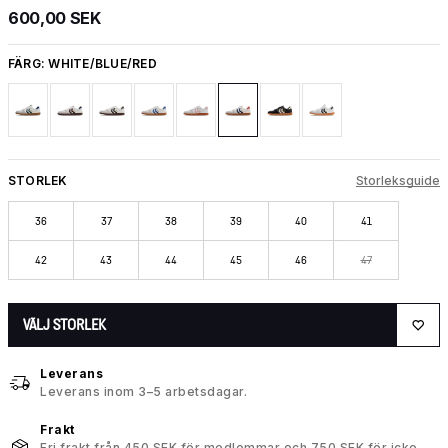
600,00 SEK
FÄRG:
WHITE/BLUE/RED
STORLEK
Storleksguide
36
37
38
39
40
41
42
43
44
45
46
47
VÄLJ STORLEK
Leverans
Leverans inom 3–5 arbetsdagar.
Frakt
Fri frakt från 450 SEK för medlemmar och 750 SEK för icke-