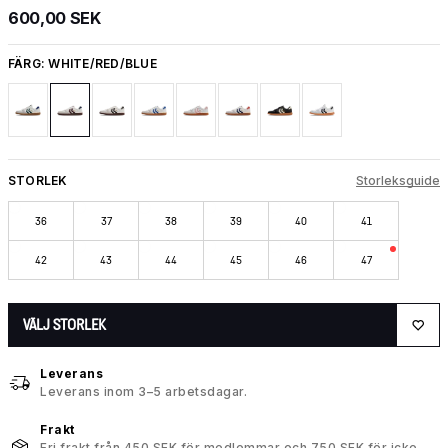
600,00 SEK
FÄRG:
WHITE/RED/BLUE
STORLEK
Storleksguide
36
37
38
39
40
41
42
43
44
45
46
47
VÄLJ STORLEK
Leverans
Leverans inom 3–5 arbetsdagar.
Frakt
Fri frakt från 450 SEK för medlemmar och 750 SEK för icke-