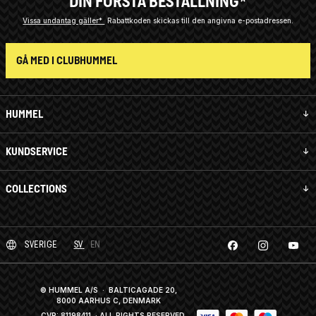
DIN FÖRSTA BESTÄLLNING*
Vissa undantag gäller*
Rabattkoden skickas till den angivna e-postadressen.
GÅ MED I CLUBHUMMEL
HUMMEL
KUNDSERVICE
COLLECTIONS
SVERIGE
SV
EN
© HUMMEL A/S · BALTICAGADE 20,
8000 AARHUS C, DENMARK
CVR: 81198411
· ALL RIGHTS RESERVED