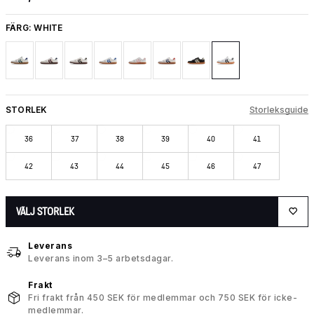
FÄRG:
WHITE
STORLEK
Storleksguide
36
37
38
39
40
41
42
43
44
45
46
47
VÄLJ STORLEK
Leverans
Leverans inom 3–5 arbetsdagar.
Frakt
Fri frakt från 450 SEK för medlemmar och 750 SEK för icke-
medlemmar.