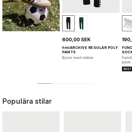
600,00 SEK
190
hmlARCHIVE REGULAR POLY
FUN
PANTS
SOC
Byxor med vinklar
Funct
pack 
BEST
1
2
3
4
Populära stilar