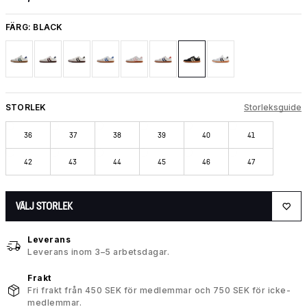
FÄRG:
BLACK
STORLEK
Storleksguide
36
37
38
39
40
41
42
43
44
45
46
47
VÄLJ STORLEK
Leverans
Leverans inom 3–5 arbetsdagar.
Frakt
Fri frakt från 450 SEK för medlemmar och 750 SEK för icke-
medlemmar.