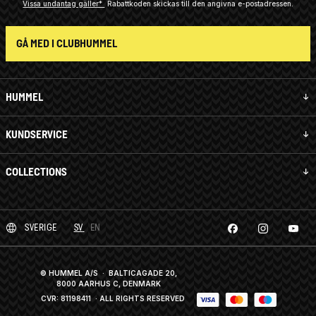
Vissa undantag gäller*
Rabattkoden skickas till den angivna e-postadressen.
GÅ MED I CLUBHUMMEL
HUMMEL
KUNDSERVICE
COLLECTIONS
SVERIGE
SV
EN
© HUMMEL A/S · BALTICAGADE 20,
8000 AARHUS C, DENMARK
CVR: 81198411
· ALL RIGHTS RESERVED